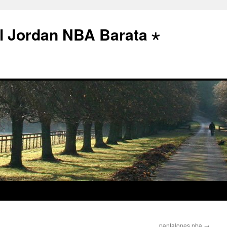
l Jordan NBA Barata ⋆
pantalones nba
→