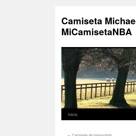
Camiseta Michae
MiCamisetaNBA
Inicio
Saltar
al
←
Camiseta de baloncesto