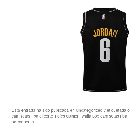
Esta entrada ha sido publicada en
Uncategorized
y etiquetada
camisetas nba el corte ingles opinion
,
walla pop camisetas nba 
permanente
.