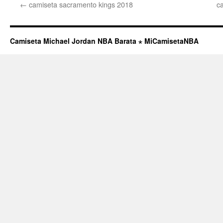
←
camiseta sacramento kings 2018
c
Camiseta Michael Jordan NBA Barata ⋆ MiCamisetaNBA