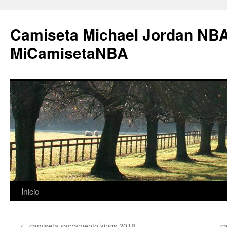
Camiseta Michael Jordan NBA
MiCamisetaNBA
Saltar
Inicio
al
←
camiseta sacramento kings 2018
c