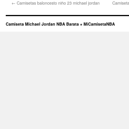
←
Camisetas baloncesto niño 23 michael jordan
Camiseta
Camiseta Michael Jordan NBA Barata ⋆ MiCamisetaNBA