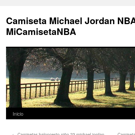
Camiseta Michael Jordan NBA
MiCamisetaNBA
Saltar
Inicio
al
←
Camisetas baloncesto niño 23 michael jordan
Camiseta