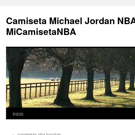
Camiseta Michael Jordan NBA
MiCamisetaNBA
Saltar
Inicio
al
←
camisetas nba baratas