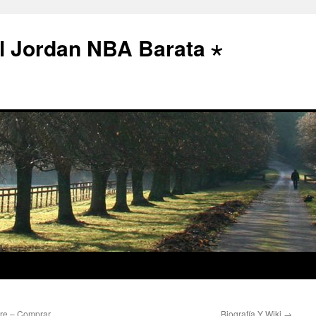
l Jordan NBA Barata ⋆
re – Comprar
Biografía Y Wiki
→