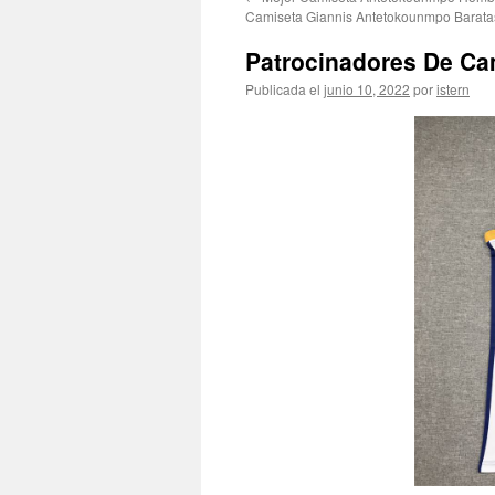
contenido
Camiseta Giannis Antetokounmpo Barata
Patrocinadores De Ca
Publicada el
junio 10, 2022
por
istern