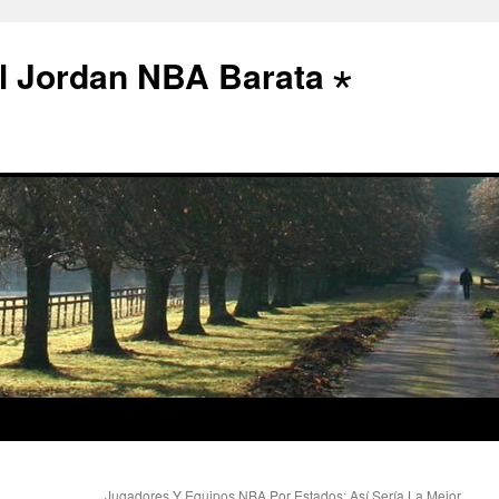
l Jordan NBA Barata ⋆
Jugadores Y Equipos NBA Por Estados: Así Sería La Mejor