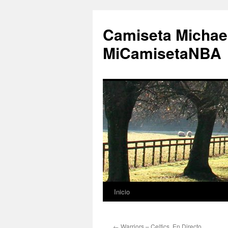
Camiseta Michae
MiCamisetaNBA
Inicio
Saltar
al
←
Warriors – Celtics, En Directo