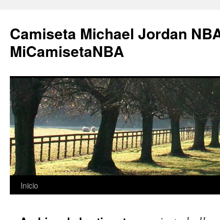
Camiseta Michael Jordan NBA
MiCamisetaNBA
Saltar
Inicio
al