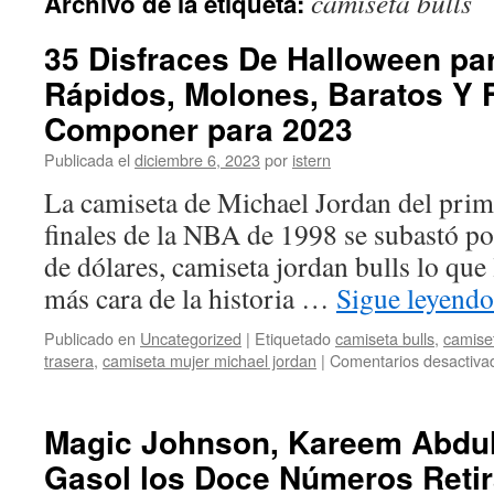
camiseta bulls
Archivo de la etiqueta:
contenido
35 Disfraces De Halloween p
Rápidos, Molones, Baratos Y 
Componer para 2023
Publicada el
diciembre 6, 2023
por
istern
La camiseta de Michael Jordan del prime
finales de la NBA de 1998 se subastó p
de dólares, camiseta jordan bulls lo que 
más cara de la historia …
Sigue leyend
Publicado en
Uncategorized
|
Etiquetado
camiseta bulls
,
camiset
trasera
,
camiseta mujer michael jordan
|
Comentarios desactiva
Magic Johnson, Kareem Abdul
Gasol los Doce Números Retir