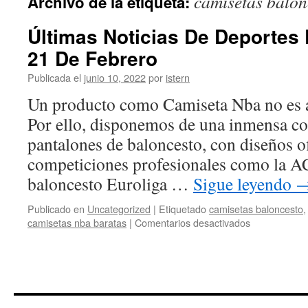
camisetas balon
Archivo de la etiqueta:
contenido
Últimas Noticias De Deportes
21 De Febrero
Publicada el
junio 10, 2022
por
istern
Un producto como Camiseta Nba no es al
Por ello, disponemos de una inmensa co
pantalones de baloncesto, con diseños of
competiciones profesionales como la A
baloncesto Euroliga …
Sigue leyendo
Publicado en
Uncategorized
|
Etiquetado
camisetas baloncesto
en
camisetas nba baratas
|
Comentarios desactivados
Últimas
Noticias
De
Deportes
De
Hoy