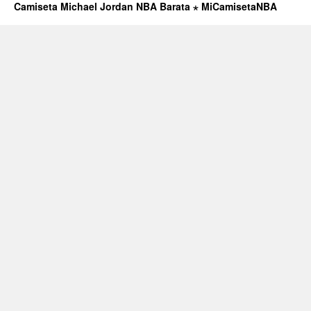
Camiseta Michael Jordan NBA Barata ⋆ MiCamisetaNBA
Domingo,
21
De
Febrero