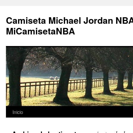
Camiseta Michael Jordan NBA
MiCamisetaNBA
Saltar
Inicio
al