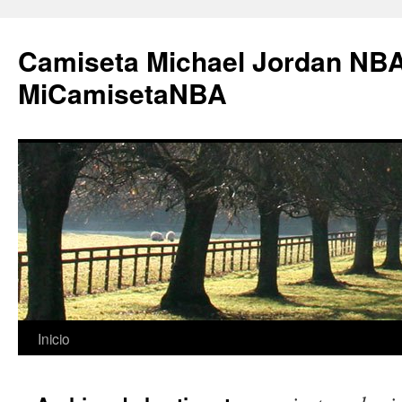
Camiseta Michael Jordan NBA
MiCamisetaNBA
Saltar
Inicio
al