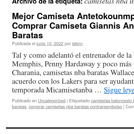
camisetas nba i
Archivo de la etiqueta:
contenido
Mejor Camiseta Antetokounm
Comprar Camiseta Giannis A
Baratas
Publicada el
junio 10, 2022
por
istern
Tal y como adelantó el entrenador de la
Memphis, Penny Hardaway y poco más 
Charania, camisetas nba baratas Wallace
acuerdo con los Lakers para ser ayudan
temporada Micamisetanba …
Sigue le
Publicado en
Uncategorized
|
Etiquetado
camisetas baloncesto 
baratas
,
comprar camisetas nba baratas contrareembolso
|
Come