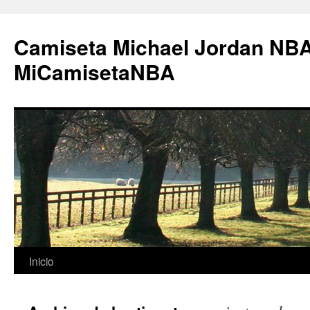
Camiseta Michael Jordan NBA
MiCamisetaNBA
Saltar
Inicio
al