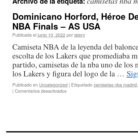
camisetas nba 
Archivo de la etiqueta:
contenido
Dominicano Horford, Héroe De
NBA Finals – AS USA
Publicada el
junio 10, 2022
por
istern
Camiseta NBA de la leyenda del balonce
escolta de los Lakers que promediaba m
partido, camisetas de la nba uno de los
los Lakers y figura del logo de la …
Sig
Publicado en
Uncategorized
|
Etiquetado
camisetas nba madrid
en
|
Comentarios desactivados
Dominicano
Horford,
Héroe
Del
Juego
1
De