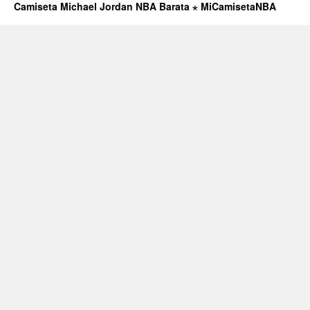
Las
Camiseta Michael Jordan NBA Barata ⋆ MiCamisetaNBA
NBA
Finals
–
AS
USA