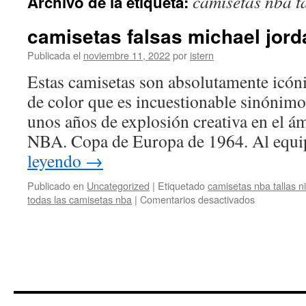
camisetas nba t
Archivo de la etiqueta:
contenido
camisetas falsas michael jord
Publicada el
noviembre 11, 2022
por
istern
Estas camisetas son absolutamente icón
de color que es incuestionable sinónimo
unos años de explosión creativa en el ám
NBA. Copa de Europa de 1964. Al equ
leyendo
→
Publicado en
Uncategorized
|
Etiquetado
camisetas nba tallas n
en
todas las camisetas nba
|
Comentarios desactivados
camisetas
falsas
michael
jordan