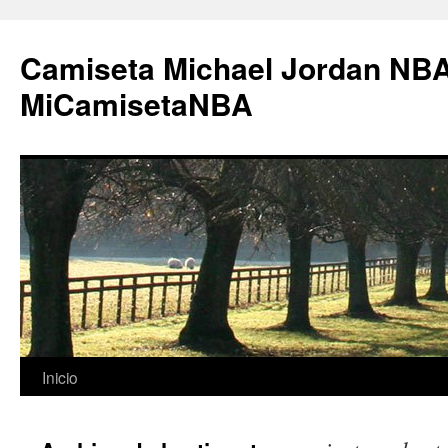
Camiseta Michael Jordan NBA
MiCamisetaNBA
Saltar
Inicio
al