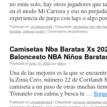
Cam
no estás solo, hay otros jugadores que 
NB
en el modo Mi Carrera y eso no perjudic
20
experiencia de juego con lags o algo p
Publicado en
Uncategorized
|
Etiquetado
camisetas nba nike ba
en
baratas
,
poleras jordan
|
Comentarios desactivados
Chandal
Lakers
Barato
Camisetas Nba Baratas Xs 20
Baloncesto NBA Niños Barata
Publicada el
junio 10, 2022
por
istern
Una de las mejores es la que se encuentr
la Zona Cero, número 22 de Cortlandt St
camiseta a un paso de otras muchas tie
Tómatelo con calma y busca tu …
Sigu
Publicado en
Uncategorized
|
Etiquetado
comprar camisetas nba
camisetas nba baratas
,
hola camisetas baratas nba
|
Comentari