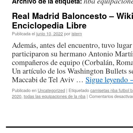
nba equipacion
Archivo de la etiqueta:
contenido
Real Madrid Baloncesto – Wiki
Enciclopedia Libre
Publicada el
junio 10, 2022
por
istern
Además, antes del encuentro, tuvo lugar
participaron su hermano Antonio Martín
compañeros de equipo (Corbalán, Romay,
Un artículo de los Washington Bullets s
Maccabi de Tel Aviv …
Sigue leyendo
Publicado en
Uncategorized
|
Etiquetado
camisetas nba futbol b
2020
,
todas las equipaciones de la nba
|
Comentarios desactiva