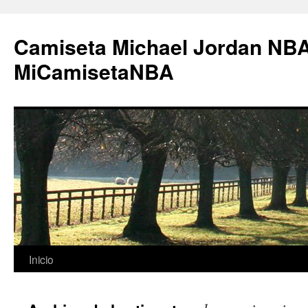
Camiseta Michael Jordan NBA
MiCamisetaNBA
Saltar
Inicio
al