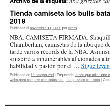
nba grizzlies ca
Archivo de la etiqueta:
contenido
Tienda camiseta los bulls bata
2019
Publicada el
noviembre 11, 2022
por
istern
NBA. CAMISETA FIRMADA. Shaquille
Chamberlain, camisetas de la nba que d
tarde varios récords de la NBA. Asimis
«inspiró a innumerables aficionados a tr
habilidad y pasión por el …
Sigue leye
Publicado en
Uncategorized
|
Etiquetado
lerson que talla tiene
webs.para comprar camisetas nba
,
nba grizzlies camiseta
|
Come