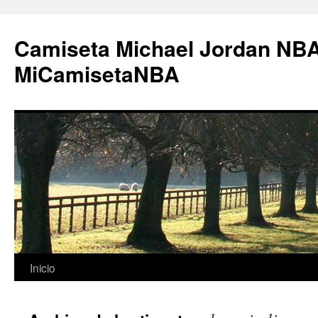
Camiseta Michael Jordan NBA
MiCamisetaNBA
Saltar
Inicio
al